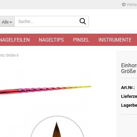
Vertra
Suche...
Alle
NAGELFEILEN
NAGELTIPS
PINSEL
INSTRUMENTE
pitz Größe 6
Einhorn
Größe
Art.Nr.:
Lieferze
Lagerbe