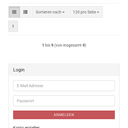
Sortieren nach
pro Seite
Sortieren nach
120 pro Seite
1
1
bis
9
(von insgesamt
9
)
Login
E-
Mail-
Adresse
Passwort
ANMELDEN
Konto erstellen