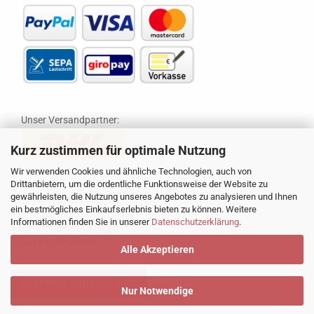
Unser Versandpartner:
Kurz zustimmen für optimale Nutzung
Wir verwenden Cookies und ähnliche Technologien, auch von
Drittanbietern, um die ordentliche Funktionsweise der Website zu
gewährleisten, die Nutzung unseres Angebotes zu analysieren und Ihnen
» 16 Jahre Erfahrung
ein bestmögliches Einkaufserlebnis bieten zu können. Weitere
» Hohe Kundenzufriedenheit
Informationen finden Sie in unserer
Datenschutzerklärung
.
» Alle Produkte auf Lager
» Kurze Lieferzeiten
Alle Akzeptieren
VERTRAG WIDERRUFEN
Nur Notwendige