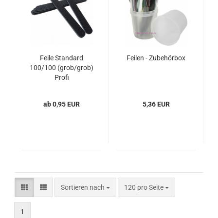
Feile Standard
Feilen - Zubehörbox
100/100 (grob/grob)
Profi
ab 0,95 EUR
5,36 EUR
Sortieren nach
pro Seite
Sortieren nach
120 pro Seite
1