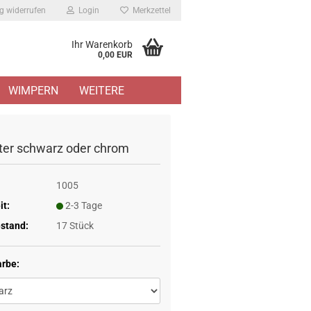
g widerrufen
Login
Merkzettel
Ihr Warenkorb
0,00 EUR
WIMPERN
WEITERE
ter schwarz oder chrom
1005
it:
2-3 Tage
stand:
17
Stück
arbe: