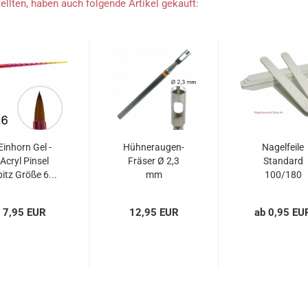
ellten, haben auch folgende Artikel gekauft:
Einhorn Gel -
Hühneraugen-
Nagelfeile
Acryl Pinsel
Fräser Ø 2,3
Standard
pitz Größe 6...
mm
100/180
(grob/fein)
Profi...
7,95 EUR
12,95 EUR
ab 0,95 EU