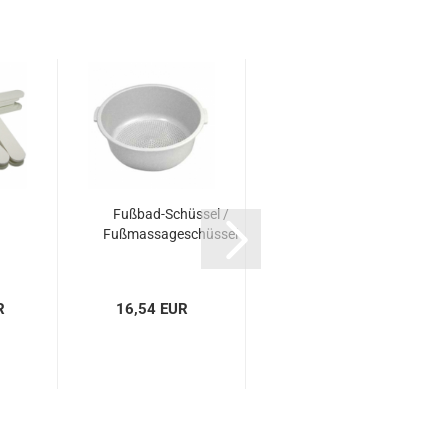
Fußbad-Schüssel /
Grundiergel
Fußmassageschüssel
Ultrabond 10ml
R
16,54 EUR
6,95 EUR
695,00 EUR pro Liter