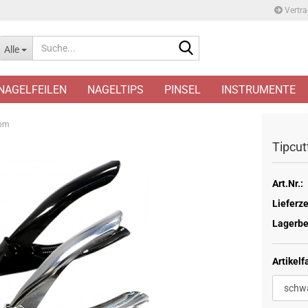
Vertra
Suche...
Alle
NAGELFEILEN
NAGELTIPS
PINSEL
INSTRUMENTE
rom
Tipcut
Art.Nr.:
Lieferze
Lagerbe
Artikelf