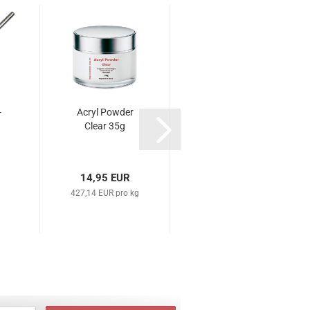
-
Acryl Powder
Fußbad-Schüssel /
Clear 35g
Fußmassageschüssel
14,95 EUR
16,54 EUR
427,14 EUR pro kg