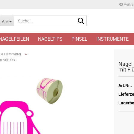
Vertra
Suche...
Alle
NAGELFEILEN
NAGELTIPS
PINSEL
INSTRUMENTE
»
& Hilfsmittel
n 500 Stk.
Nagel-
mit Fl
Art.Nr.:
Lieferze
Lagerbe