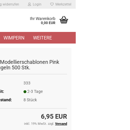
g widerrufen
Login
Merkzettel
Ihr Warenkorb
0,00 EUR
WIMPERN
WEITERE
Modellierschablonen Pink
ügeln 500 Stk.
333
it:
2-3 Tage
stand:
8
Stück
6,95 EUR
inkl. 19% MwSt. zzgl.
Versand