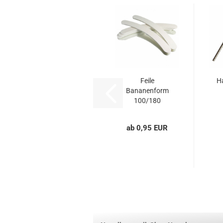
Feile
Ha
Bananenform
100/180
grob/fein
Profi...
ab 0,95 EUR