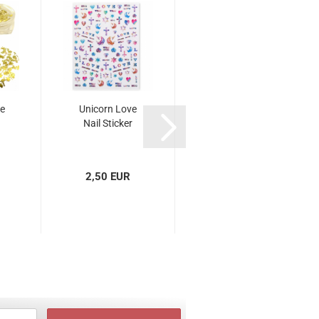
e
Unicorn Love
Zierstreifen Nail
Nail Sticker
Sticker Z-1-
Gold
Unser Normalpreis 3,69
EUR
2,50 EUR
Ihr Preis 0,77 EUR