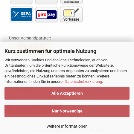
Unser Versandpartner:
Kurz zustimmen für optimale Nutzung
Wir verwenden Cookies und ähnliche Technologien, auch von
Drittanbietern, um die ordentliche Funktionsweise der Website zu
gewährleisten, die Nutzung unseres Angebotes zu analysieren und Ihnen
» 16 Jahre Erfahrung
ein bestmögliches Einkaufserlebnis bieten zu können. Weitere
» Hohe Kundenzufriedenheit
Informationen finden Sie in unserer
Datenschutzerklärung
.
» Alle Produkte auf Lager
» Kurze Lieferzeiten
Alle Akzeptieren
VERTRAG WIDERRUFEN
Nur Notwendige
Weitere Informationen
Webshop erstellen
mit Gambio.de © 2026